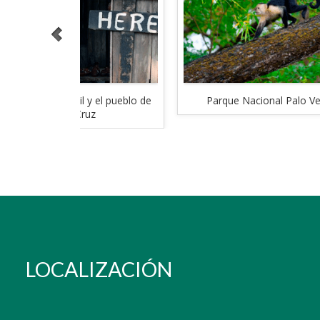
y el pueblo de
Parque Nacional Palo Verde
Bue
z
LOCALIZACIÓN