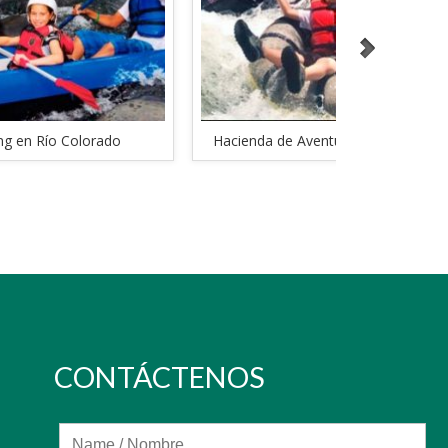
Hacienda de Aventura Guachipelín
Raftin
CONTÁCTENOS